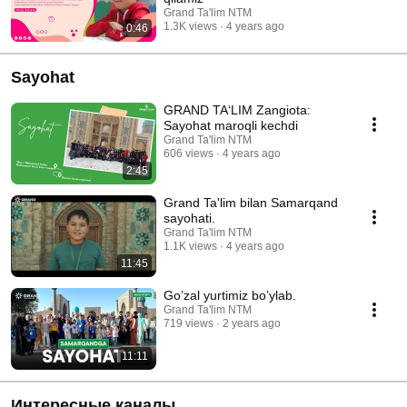
Grand Ta'lim NTM
1.3K views
4 years ago
0:46
Sayohat
GRAND TA‘LIM Zangiota:
Sayohat maroqli kechdi
Grand Ta'lim NTM
606 views
4 years ago
2:45
Grand Ta'lim bilan Samarqand
sayohati.
Grand Ta'lim NTM
1.1K views
4 years ago
11:45
Goʼzal yurtimiz boʼylab.
Grand Ta'lim NTM
719 views
2 years ago
11:11
Интересные каналы