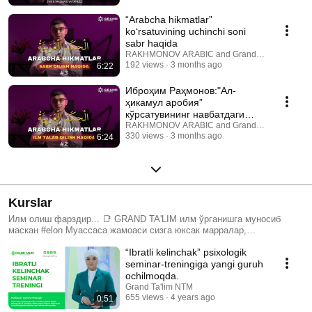
“Arabcha hikmatlar”
koʻrsatuvining uchinchi soni
sabr haqida
RAKHMONOV ARABIC and Grand Ta'lim NTM
192 views
3 months ago
6:22
Иброҳим Раҳмонов:"Ал-
ҳикамул аробия”
кўрсатувининг навбатдаги
сонида илм ўрганиш ҳақида
RAKHMONOV ARABIC and Grand Ta'lim NTM
330 views
3 months ago
6:24
Kurslar
Илм олиш фарздир... 📑 GRAND TA'LIM илм ўрганишга муносиб
маскан #elon Муассаса жамоаси сизга юксак марралар,
мувафффақият ва эзгу мақсадларингиз рўёбини тилайди. Нодавлат
“Ibratli kelinchak” psixologik
таълим тизимида бир неча йиллик малакага эга таълим масканининг
тажрибали педагоглари сизни қуйидаги йўналишларда ўқув
seminar-treningiga yangi guruh
курсларига таклиф этади: 🔖Араб тили; 🔖Инглиз тили; 🔖Рус тили;
ochilmoqda.
🔖Веб дастурлаш ва веб саҳифа ясаш; 🔖 Архитектура ва интерьер
Grand Ta'lim NTM
дизайни; AutoCAD ва 3ds MAX дастурлари; 🔖“Билағон болажон”
655 views
4 years ago
0:51
мактабгача таълим гуруҳлари. 🔖 MAKTAB PLYUS бошланғич