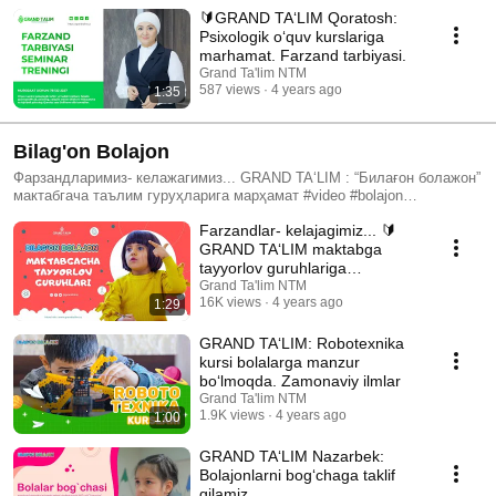
таълим гуруҳлари. Боғланиш рақамлари: ☎️ 71 200 2992 Чилонзор ☎️
🔰GRAND TA‘LIM Qoratosh:
78 122 2227 Қоратош ☎️ 71 231 8170 Олмазор ☎️ 95 142 2992
Psixologik o‘quv kurslariga
Зангиота ☎️ 71 228 5275 Назарбек ☎️ 99 597 2244 Самарқанд ☎️ 95
marhamat. Farzand tarbiyasi.
143 2992 Андижон
Grand Ta'lim NTM
587 views
4 years ago
1:35
Bilag'on Bolajon
Фарзандларимиз- келажагимиз... GRAND TAʻLIM : “Билағон болажон”
мактабгача таълим гуруҳларига марҳамат #video #bolajon
Муассасамизнинг “Билағон Болажон” мактабга тайёрлов гуруҳлари
Farzandlar- kelajagimiz... 🔰
4-7 ёшли болалар учун мўлжалланган. Машғулотлар ўзбек ва рус
гуруҳларида олиб борилади. Ҳар бир гуруҳга бириктирилган педагог
GRAND TA‘LIM maktabga
мактабга тайёргарлик, алифбо сабоқлари, араб ва инглиз тилидан
tayyorlov guruhlariga
илк сабоқлар, математика ва ҳисоб, меҳнат ва расм чизиш
marhamat!
Grand Ta'lim NTM
машғулотлари олиб боради. Шунингдек, ҳар бир бола билан
16K views
4 years ago
1:29
дефектолог-логопед томонидан индувидуал ва жамоавий
машғулотлар олиб борилади.
GRAND TA‘LIM: Robotexnika
kursi bolalarga manzur
bo‘lmoqda. Zamonaviy ilmlar
Grand Ta'lim NTM
1.9K views
4 years ago
1:00
GRAND TA‘LIM Nazarbek:
Bolajonlarni bog‘chaga taklif
qilamiz