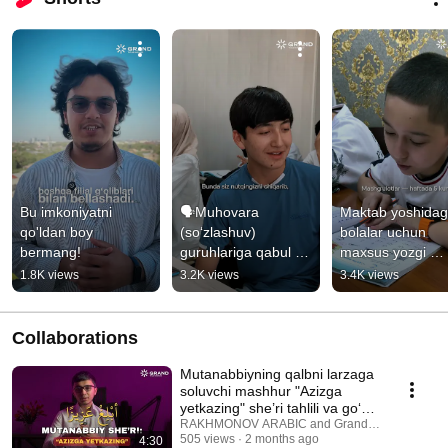
Bu imkoniyatni 
🗣️Muhovara 
Maktab yoshidagi
qo'ldan boy 
(so‘zlashuv) 
bolalar uchun 
bermang!
guruhlariga qabul 
maxsus yozgi 
boshlandi!
dastur!
1.8K views
3.2K views
3.4K views
Collaborations
Mutanabbiyning qalbni larzaga
soluvchi mashhur "Azizga
yetkazing" she’ri tahlili va go‘zal
tarjimasi
RAKHMONOV ARABIC and Grand Ta'lim NTM
505 views
2 months ago
4:30