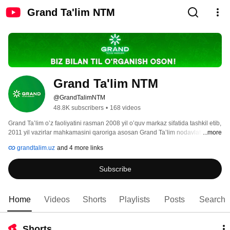
Grand Ta'lim NTM
Grand Ta'lim NTM
@GrandTalimNTM
48.8K subscribers
•
168 videos
Grand Taʼlim oʼz faoliyatini rasman 2008 yil oʼquv markaz sifatida tashkil etib, 
2011 yil vazirlar mahkamasini qaroriga asosan Grand Taʼlim nodavlat taʼlim 
...more
muassasasi sifatida faoliyat yurita boshladi. Muassasani tashkil etishdan 
grandtalim.uz
and 4 more links
asosiy maqsad yurtimiz fuqarolarining boʼsh vaqtlarini mazmunli tashkil etish 
va sifatli taʼlimni yoʼlga qoʼyishdan iborat. 15 xil yoʼnalishda taʼlim beruvchi 
Subscribe
muassasamiz nafaqat yoshlar, balki ilm olish istagida boʼlgan turli yoshdagi 
insonlar uchun ham oʼz xizmatlarini taqdim etadi. Markazimizda quyidagi 
yoʼnalishlar boʼyicha darslar oʼtiladi: Ingliz tili, arab tili, xitoy tili, rus tili, 
kompyuter savodxonligi, dasturlash va arxitektura. Darslar oliy toifali 
Home
Videos
Shorts
Playlists
Posts
Search
malakali ustozlar tomonidan olib boriladi. 
Shorts